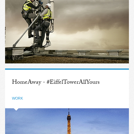
HomeAway - #EiffelTowerAllYours
WORK