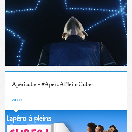
Apéricube - #AperoAPleinsCubes
WORK